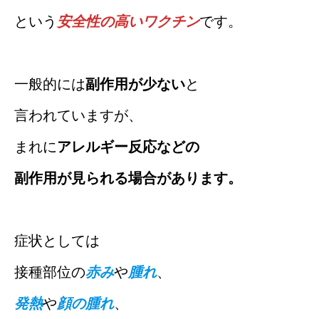
という
安全性の高いワクチン
です。
一般的には
副作用が少ない
と
言われていますが、
まれに
アレルギー反応などの
副作用が見られる場合があります。
症状としては
接種部位の
赤み
や
腫れ
、
発熱
や
顔の腫れ
、