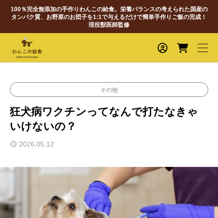
100％完全無添加の手作りわんこの給食。栄養バランスの考えられた国産の
タンパク質、お野菜のお団子を1:1で与えるだけで簡単手作りご飯の完成！
現役獣医師監修
その他
狂犬病ワクチンってなんで打たなきゃ
いけないの？
2026.05.12