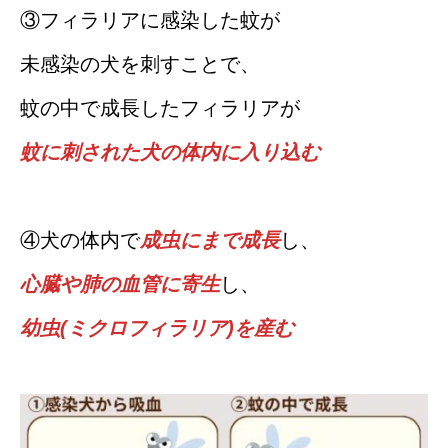
③フィラリアに感染した蚊が
未感染の犬を刺すことで、
蚊の中で成長したフィラリアが
蚊に刺された犬の体内に入り込む
④犬の体内で
成虫にまで成長
し、
心臓や肺の血管に寄生
し、
幼虫(ミクロフィラリア)を産む