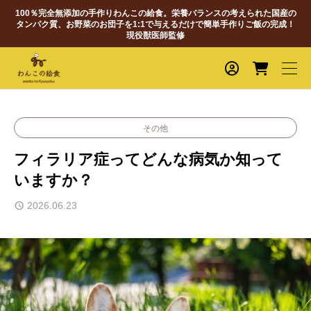
100％完全無添加の手作りわんこの給食。栄養バランスの考えられた国産の
タンパク質、お野菜のお団子を1:1で与えるだけで簡単手作りご飯の完成！
現役獣医師監修
その他
フィラリア症ってどんな病気か知って
いますか？
2026.06.23