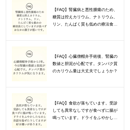
【FAQ】腎臓病と悪性腫瘍のため、
糖質は控えカリウム、ナトリウム、
リン、たんぱく質も低めの療法食に
していますが食べずおなかの調子が
悪いです。
【FAQ】心臓僧帽弁手術後、腎臓の
数値と胆泥が心配です。タンパク質
のカリウム量は大丈夫でしょうか？
【FAQ】食欲が落ちています。受診
しても異常なしですが食べずに腸が
鳴っています。ドライをふやかした
ものと缶詰を混ぜたりしてますが好