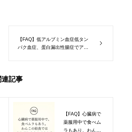
【FAQ】低アルブミン血症低タン

パク血症、蛋白漏出性腸症でアレ
ルギーもありますが、与えて問題
ないですか？？
関連記事
【FAQ】心臓病で
薬服用中で食べム
ラもあり。わんこ