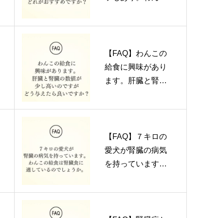
の給食ではどれが
おすすめですか？
【FAQ】わんこの
給食に興味があり
ます。肝臓と腎臓
の数値が少し高い
場合どのように与
えたら良いです
か？
【FAQ】７キロの
愛犬が腎臓の病気
を持っています。
わんこの給食は腎
臓食に適している
のでしょうか。