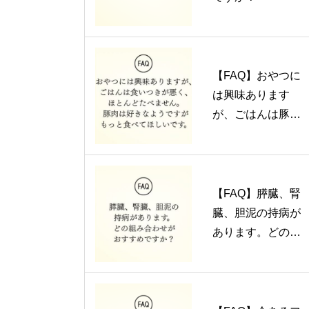
【FAQ】おやつに
は興味あります
が、ごはんは豚肉
以外はほとんど食
べません。
【FAQ】膵臓、腎
臓、胆泥の持病が
あります。どの組
み合わせがおスス
メですか？