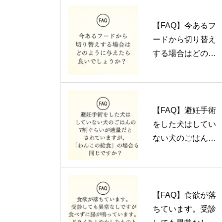
【FAQ】今あるフ
ードから切り替え
する場合はどのよ
うに与えたら良い
でしょうか？
【FAQ】避妊手術
をした犬はしてい
ない犬のごはんの7
割ぐらいが適量だ
とされています
が、「わんこの給
食」の場合も同じ
【FAQ】食欲が落
ですか？
ちています。受診