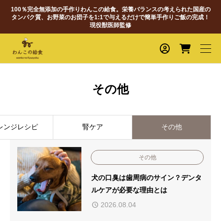
100％完全無添加の手作りわんこの給食。栄養バランスの考えられた国産の
タンパク質、お野菜のお団子を1:1で与えるだけで簡単手作りご飯の完成！
現役獣医師監修
その他
レンジレシピ
腎ケア
その他
その他
犬の口臭は歯周病のサイン？デンタ
ルケアが必要な理由とは
2026.08.04